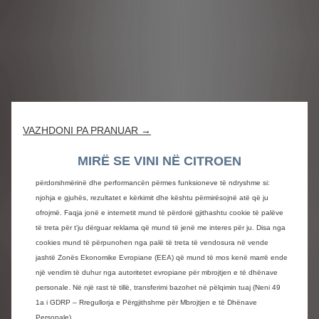
VAZHDONI PA PRANUAR →
Ne përdorim cookie për të siguruar që t'ju ofrojmë përvojën më të mirë në
faqen tonë të internetit. Cookies na lejojnë t'ju ofrojmë funksionalitete bazë si
MIRË SE VINI NË CITROEN
siguri, menaxhim të rrjetit dhe aksesueshmëri.Ato përmirësojnë
përdorshmërinë dhe performancën përmes funksioneve të ndryshme si:
njohja e gjuhës, rezultatet e kërkimit dhe kështu përmirësojnë atë që ju
ofrojmë. Faqja jonë e internetit mund të përdorë gjithashtu cookie të palëve
të treta për t'ju dërguar reklama që mund të jenë me interes për ju. Disa nga
cookies mund të përpunohen nga palë të treta të vendosura në vende
jashtë Zonës Ekonomike Evropiane (EEA) që mund të mos kenë marrë ende
një vendim të duhur nga autoritetet evropiane për mbrojtjen e të dhënave
personale. Në një rast të tillë, transferimi bazohet në pëlqimin tuaj (Neni 49
1a i GDRP – Rregullorja e Përgjithshme për Mbrojtjen e të Dhënave
Personale).