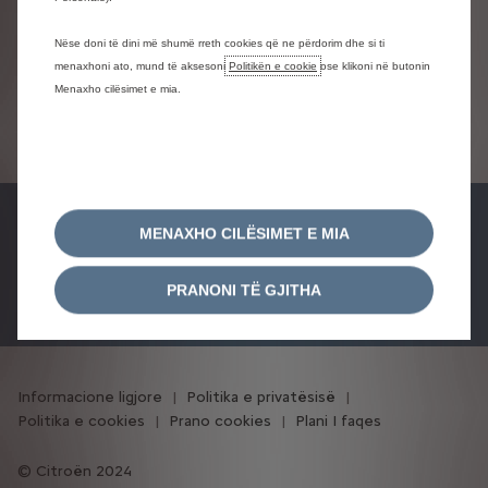
Nëse doni të dini më shumë rreth cookies që ne përdorim dhe si ti
menaxhoni ato, mund të aksesoni
Politikën e cookie
ose klikoni në butonin
Menaxho cilësimet e mia.
MENAXHO CILËSIMET E MIA
Gjeni një pikë
Kërkoni një
Rezervoni një
shitje Citroën
ofertë
shërbim
PRANONI TË GJITHA
Informacione ligjore
Politika e privatësisë
Politika e cookies
Prano cookies
Plani I faqes
Citroën 2024