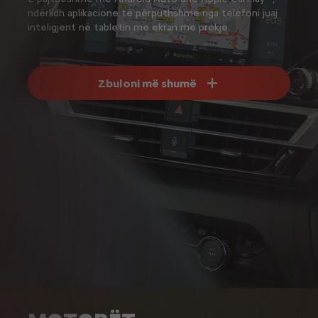
ndërlidh aplikacione të përputhshme nga telefoni juaj
inteligjent në tabletin me ekran me prekje.
Zbuloni më shumë