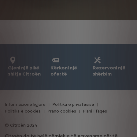
Gjeni një pikë
Kërkoni një
Rezervoni një
shitje Citroën
ofertë
shërbim
Informacione ligjore
Politika e privatësisë
Politika e cookies
Prano cookies
Plani I faqes
Citroën 2024
Citroën do të bëjë përpjekje të arsyeshme për të