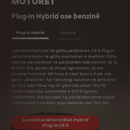
MOTORËT
Plug-in Hybrid ose benzinë
Plug-in Hybrid
Benzinë
I përshtatshëm për të gjitha përdorimet, C5 X Plug-in
C5 X është i pajisur me motorë benzine me
Hybrid kombinon të gjitha avantazhet e drejtimit 100%
performancë të lartë dhe efikas të miratuar sipas
elektrik për përdorim të përditshëm falë motorit të tij
standardit Euro 6.3, me zgjedhjen e motorëve
81.2 kW dhe gamës së ofruar nga motori i tij me
PureTech 130 Stop & Start ose PureTech 180 Stop &
benzinë ​​PureTech 180 Stop & Start Euro 6.3 për më
Start.
gjatë. udhëtimet. Kjo teknologji rezulton në emetime
Për lehtësi edhe më të madhe përdorimi dhe qetësi
të CO2 duke filluar nga 29 g/km (në cirkuit WLTP).
pas timonit, C5 X përmban një kambio automatike me 8
Kambio elektrike automatike ë-EAT8 siguron
marshe EAT8.
rrjedhshmëri dhe kënaqësi të jashtëzakonshme ngarje,
me moment rrotullues sipas kërkesës deri 360 Nm.
Lexoni karakteristikat Hybrid
Plug-in C5 X