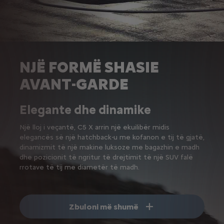
NJË FORMË SHASIE
AVANT-GARDE
Elegante dhe dinamike
Një lloj i veçantë, C5 X arrin një ekuilibër midis
elegancës së një hatchback-u me kofanon e tij të gjatë,
dinamizmit të një makine luksoze me bagazhin e madh
dhe pozicionit të ngritur të drejtimit të një SUV falë
rrotave të tij me diametër të madh.
Zbuloni më shumë