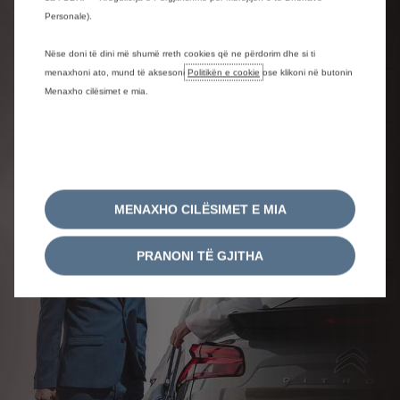
Personale).
Zbuloni më shumë
Nëse doni të dini më shumë rreth cookies që ne përdorim dhe si ti
menaxhoni ato, mund të aksesoni
Politikën e cookie
ose klikoni në butonin
Menaxho cilësimet e mia.
MENAXHO CILËSIMET E MIA
PRANONI TË GJITHA