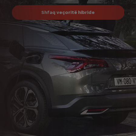
Shfaq veçoritë hibride