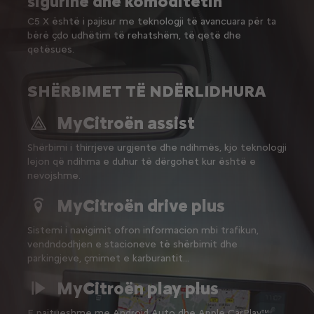
sigurinë dhe komoditetin
C5 X është i pajisur me teknologji të avancuara për ta
bërë çdo udhëtim të rehatshëm, të qetë dhe
qetësues.
SHËRBIMET TË NDËRLIDHURA
MyCitroën assist
Shërbimi i thirrjeve urgjente dhe ndihmës, kjo teknologji
lejon që ndihma e duhur të dërgohet kur është e
nevojshme.
MyCitroën drive plus
Sistemi i navigimit ofron informacion mbi trafikun,
vendndodhjen e stacioneve të shërbimit dhe
parkingjeve, çmimet e karburantit…
MyCitroën play plus
E pajtueshme me Android Auto dhe Apple CarPlay™,