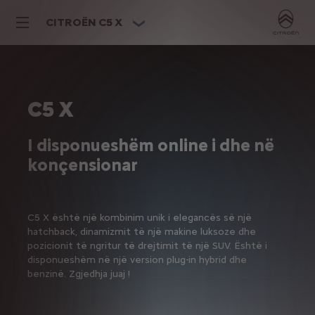
CITROËN C5 X
C5 X
I disponueshëm online i dhe në
konçensionar
C5 X është një kombinim unik i elegancës së një
hatchback, dinamizmit të një makine luksoze dhe
pozicionit të ngritur të drejtimit të një SUV. Është i
disponueshëm në një version plug-in hybrid dhe
benzinë. Zgjedhja juaj !