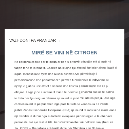
VAZHDONI PA PRANUAR →
MIRË SE VINI NË CITROEN
Ne përdorim cookie për të siguruar që t'ju ofrojmë përvojën më të mirë në
NJË FTESË PËR UDHËTIM
faqen tonë të internetit. Cookies na lejojnë t'ju ofrojmë funksionalitete bazë si
siguri, menaxhim të rrjetit dhe aksesueshmëri.Ato përmirësojnë
përdorshmërinë dhe performancën përmes funksioneve të ndryshme si:
Rehati unike
njohja e gjuhës, rezultatet e kërkimit dhe kështu përmirësojnë atë që ju
ofrojmë. Faqja jonë e internetit mund të përdorë gjithashtu cookie të palëve
Ndarja e pasagjerëve të C5 X jep një ndjenjë të vërtetë
të treta për t'ju dërguar reklama që mund të jenë me interes për ju. Disa nga
ngrohtësie, qetësie dhe hapësirë. Vëllimet bujare,
cookies mund të përpunohen nga palë të treta të vendosura në vende
ndjenja e mirëseardhjes, vëmendja unike ndaj detajeve
jashtë Zonës Ekonomike Evropiane (EEA) që mund të mos kenë marrë ende
dhe prekjet praktike të paprecedentë janë një ftesë e
një vendim të duhur nga autoritetet evropiane për mbrojtjen e të dhënave
vërtetë për të udhëtuar.
personale. Në një rast të tillë, transferimi bazohet në pëlqimin tuaj (Neni 49
1a i GDRP – Rregullorja e Përgjithshme për Mbrojtjen e të Dhënave