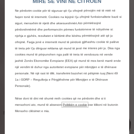
MIRË SE VINI NË CITROEN
Ne përdorim cookie për të siguruar që t'ju ofrojmë përvojën më të mirë në
faqen tonë të internetit. Cookies na lejojnë t'ju ofrojmë funksionalitete bazë si
siguri, menaxhim të rrjetit dhe aksesueshmëri.Ato përmirësojnë
përdorshmërinë dhe performancën përmes funksioneve të ndryshme si:
njohja e gjuhës, rezultatet e kërkimit dhe kështu përmirësojnë atë që ju
Zbuloni gamën tonë të
ofrojmë. Faqja jonë e internetit mund të përdorë gjithashtu cookie të palëve
modeleve
të treta për t'ju dërguar reklama që mund të jenë me interes për ju. Disa nga
cookies mund të përpunohen nga palë të treta të vendosura në vende
jashtë Zonës Ekonomike Evropiane (EEA) që mund të mos kenë marrë ende
një vendim të duhur nga autoritetet evropiane për mbrojtjen e të dhënave
Berlingo Van i ri
personale. Në një rast të tillë, transferimi bazohet në pëlqimin tuaj (Neni 49
Benzin - Naftë | Automatik - Manual
1a i GDRP – Rregullorja e Përgjithshme për Mbrojtjen e të Dhënave
Personale).
Nëse doni të dini më shumë rreth cookies që ne përdorim dhe si ti
menaxhoni ato, mund të aksesoni
Politikën e cookie
ose klikoni në butonin
Menaxho cilësimet e mia.