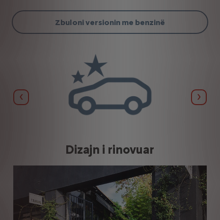
Zbuloni versionin me benzinë
E MËPARSHME
TJET
s
Dizajn i rinovuar