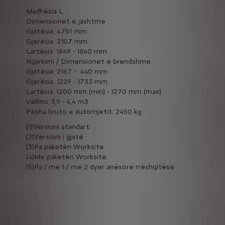
Madhësia L
Dimensionet e jashtme
Gjatësia: 4751 mm
Gjerësia: 2107 mm
Lartësia: 1849 - 1860 mm
Ngarkimi / Dimensionet e brendshme
Gjatësia: 2167 - 440 mm
Gjerësia: 1229 - 1733 mm
Lartësia: 1200 mm (min) - 1270 mm (max)
Vëllimi: 3,9 - 4,4 m3
Pesha bruto e automjetit: 2450 kg
(1)Versioni standart
(2)Versioni i gjatë
(3)Pa paketën Worksite
(4)Me paketën Worksite
(5)Pa / me 1 / me 2 dyer anësore rrëshqitëse