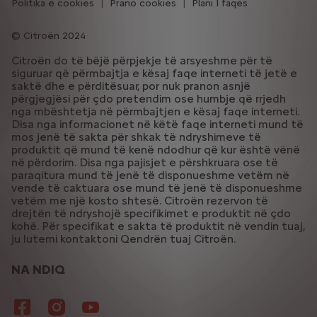
Politika e cookies
Prano cookies
Plani I faqes
Citroën 2024
Citroën do të bëjë përpjekje të arsyeshme për të
siguruar që përmbajtja e kësaj faqe interneti të jetë e
saktë dhe e përditësuar, por nuk pranon asnjë
përgjegjësi për çdo pretendim ose humbje që rrjedh
nga mbështetja në përmbajtjen e kësaj faqe interneti.
Disa nga informacionet në këtë faqe interneti mund të
mos jenë të sakta për shkak të ndryshimeve të
produktit që mund të kenë ndodhur që kur është vënë
në përdorim. Disa nga pajisjet e përshkruara ose të
paraqitura mund të jenë të disponueshme vetëm në
vende të caktuara ose mund të jenë të disponueshme
vetëm me një kosto shtesë. Citroën rezervon të
drejtën të ndryshojë specifikimet e produktit në çdo
kohë. Për specifikat e sakta të produktit në vendin tuaj,
ju lutemi kontaktoni Qendrën tuaj Citroën.
NA NDIQ