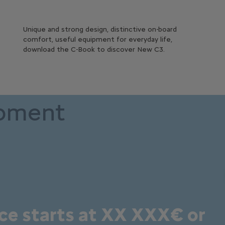
Unique and strong design, distinctive on-board
comfort, useful equipment for everyday life,
download the C-Book to discover New C3.
ipment
ice starts at XX XXX€ or