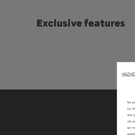
Exclusive features
VAZHD
Ne pë
t'ju 
dhe p
atë q
që mu
jasht