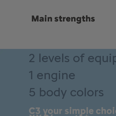
Main strengths
2 levels of equ
1 engine
5 body colors
C3 your simple cho