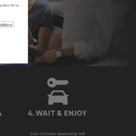
aj (Neni 49 1a
olitikën e
&
4. WAIT & ENJOY
Your Citroen dealership will