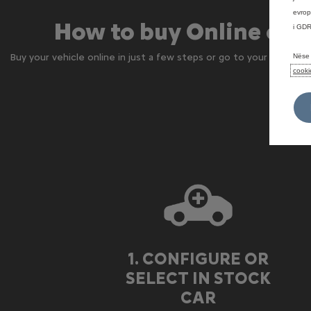
evrop
How to buy Online or I
i GDR
Buy your vehicle online in just a few steps or go to your local de
Nëse 
cooki
1. CONFIGURE OR
SELECT IN STOCK
CAR