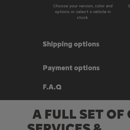
Choose your version, color and
S
options or select a vehicle in
stock.
Shipping options
Payment options
F.A.Q
A FULL SET OF
SERVICES &