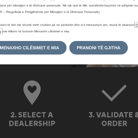
iane për mbrojtjen e të dhënave personale. Në një rast të tillë, transferimi bazohet në pëlqimin tu
nstore
P – Rregullorja e Përgjithshme për Mbrojtjen e të Dhënave Personale).
aler close to your home.
doni të dini më shumë rreth cookies që ne përdorim dhe si ti menaxhoni ato, mund të aksesoni
P
e
ose klikoni në butonin Menaxho cilësimet e mia.
MENAXHO CILËSIMET E MIA
PRANONI TË GJITHA
2. SELECT A
3. VALIDATE 
DEALERSHIP
ORDER