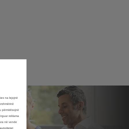
ies na lejojnë
dorshmërinë
u përmirësojnë
dërguar reklama
sura në vende
utoritetet