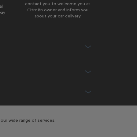
contact you to welcome you as
al
Citroën owner and inform you
pay
about your car delivery.
our wide range of services.