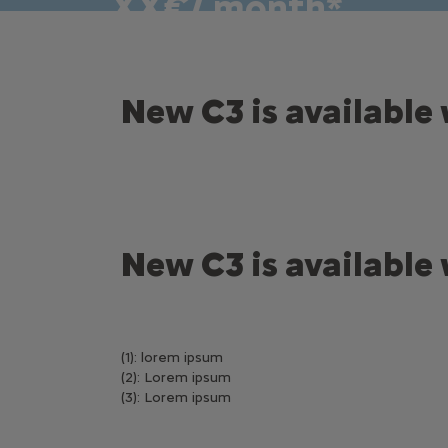
XX€/ month*
New C3 is available 
New C3 is available 
(1): lorem ipsum
(2): Lorem ipsum
(3): Lorem ipsum