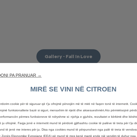
Gallery - Fall In Love
ONI PA PRANUAR →
MIRË SE VINI NË CITROEN
rdorim cookie për të siguruar që t'ju ofrojmë përvojën më të mirë në faqen tonë të internetit. Cook
ofrojmë funksionalitete bazë si siguri, menaxhim të rrjetit dhe aksesueshmëri.Ato përmirësojnë për
erformancën përmes funksioneve të ndryshme si: njohja e gjuhës, rezultatet e kërkimit dhe kësht
ë ju ofrojmë. Faqja jonë e internetit mund të përdorë gjithashtu cookie të palëve të treta për t'ju 
nd të jenë me interes për ju. Disa nga cookies mund të përpunohen nga palë të treta të vendo
ë Zonës Ekonomike Evropiane (EEA) që mund të mos kenë marrë ende një vendim të duhur nga a