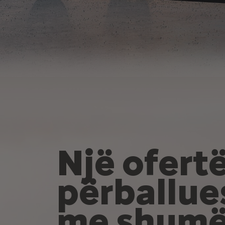
Një ofertë
përballu
me shum