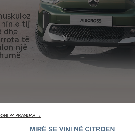
 muskuloz
nin e tij
ë dhe
rrota të
ulon një
 shumë
ONI PA PRANUAR →
MIRË SE VINI NË CITROEN