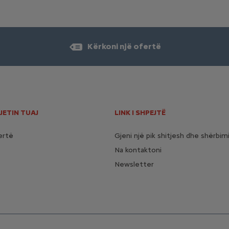
Kërkoni një ofertë
JETIN TUAJ
LINK I SHPEJTË
ertë
Gjeni një pik shitjesh dhe shërbim
Na kontaktoni
Newsletter