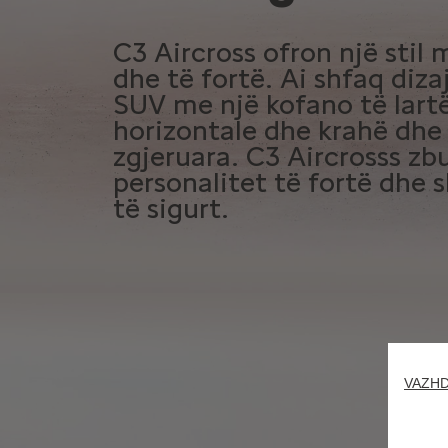
C3 Aircross ofron një stil
dhe të fortë. Ai shfaq dizaj
SUV me një kofano të lart
horizontale dhe krahë dhe 
zgjeruara. C3 Aircrosss zb
personalitet të fortë dhe
të sigurt.
VAZHD