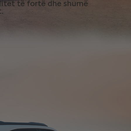
litet të fortë dhe shumë
t.