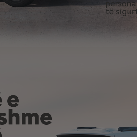
persona
të sigur
 e
eshme
ë