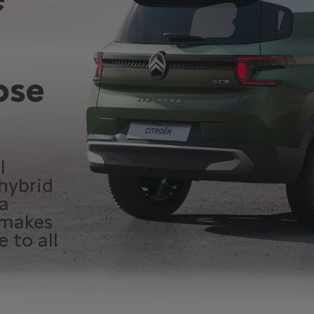
ose
l
hybrid
 a
 makes
 to all