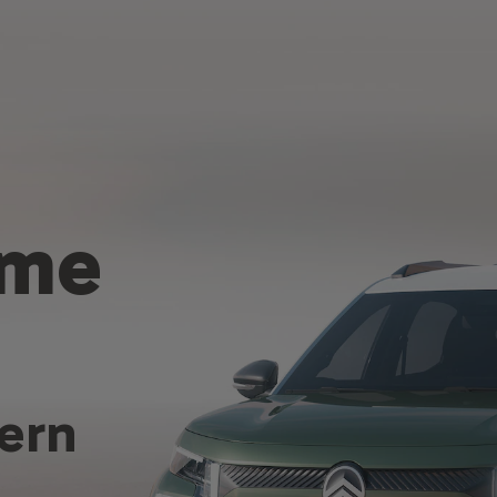
 me
ern