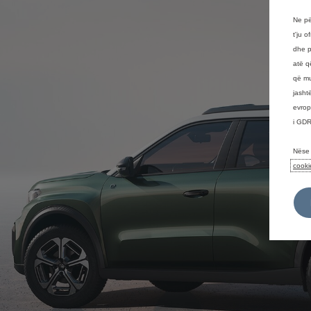
Ne pë
t'ju 
dhe p
atë q
që mu
jasht
evrop
i GDR
Nëse 
cooki