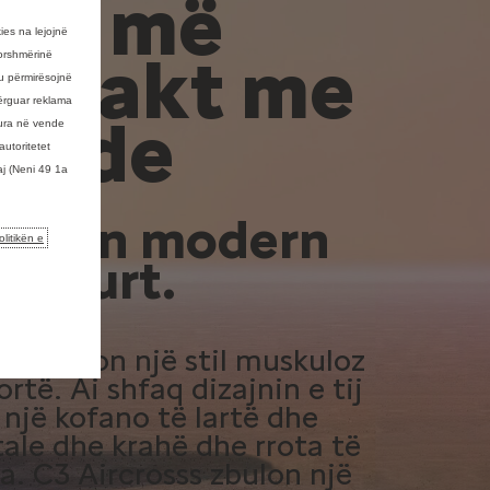
V-i më
ies na lejojnë
mpakt me
dorshmërinë
u përmirësojnë
dërguar reklama
vende
sura në vende
utoritetet
aj (Neni 49 1a
dizajn modern
olitikën e
 sigurt.
oss ofron një stil muskuloz
ortë. Ai shfaq dizajnin e tij
një kofano të lartë dhe
ale dhe krahë dhe rrota të
a. C3 Aircrosss zbulon një