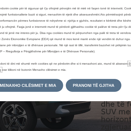
SU
rdorim cookie për të siguruar që t'ju ofrojmë përvojën më të mirë në faqen tonë të internetit. Cook
ko
ofrojmë funksionalitete bazë si siguri, menaxhim të rrjetit dhe aksesueshmëri.Ato përmirësojnë për
erformancën përmes funksioneve të ndryshme si: njohja e gjuhës, rezultatet e kërkimit dhe kësht
ë ju ofrojmë. Faqja jonë e internetit mund të përdorë gjithashtu cookie të palëve të treta për t'ju 
7 
nd të jenë me interes për ju. Disa nga cookies mund të përpunohen nga palë të treta të vendo
ë Zonës Ekonomike Evropiane (EEA) që mund të mos kenë marrë ende një vendim të duhur nga a
iane për mbrojtjen e të dhënave personale. Në një rast të tillë, transferimi bazohet në pëlqimin tu
P – Rregullorja e Përgjithshme për Mbrojtjen e të Dhënave Personale).
Një 
doni të dini më shumë rreth cookies që ne përdorim dhe si ti menaxhoni ato, mund të aksesoni
P
dhe i
e
ose klikoni në butonin Menaxho cilësimet e mia.
MENAXHO CILËSIMET E MIA
PRANONI TË GJITHA
C3 Aircr
dhe të f
SUV me 
horizont
zgjeruar