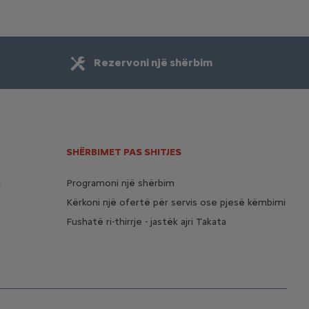
Rezervoni një shërbim
SHËRBIMET PAS SHITJES
i
Programoni një shërbim
Kërkoni një ofertë për servis ose pjesë këmbimi
Fushatë ri-thirrje - jastëk ajri Takata